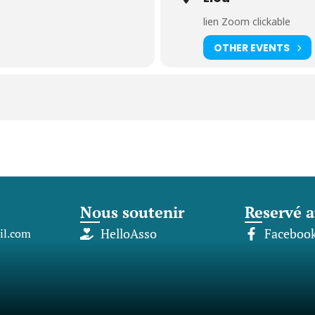
lien Zoom clickable
OTHER EVENTS
Nous soutenir
Reservé a
l.com
HelloAsso
Faceboo