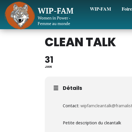
WIP-FAM
Foire
WIP-FAM
Women in Power -
Femme au monde
CLEAN TALK
31
JAN
Détails
Contact:
wipfamcleantalk@framalist
Petite description du cleantalk