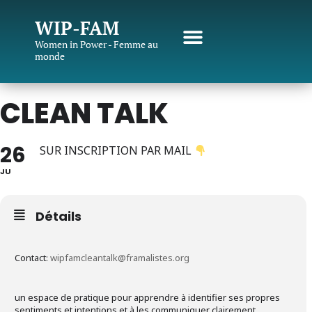
WIP-FAM
Women in Power - Femme au
monde
CLEAN TALK
26
SUR INSCRIPTION PAR MAIL
JU
Détails
Contact:
wipfamcleantalk@framalistes.org
un espace de pratique pour apprendre à identifier ses propres
sentiments et intentions et à les communiquer clairement