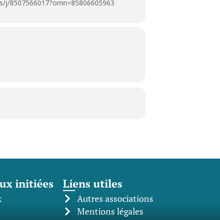
us/j/8507566017?omn=85806605963
ux initiées
Liens utiles
k
Autres associations
Mentions légales