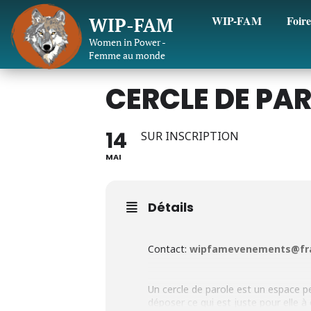
WIP-FAM
Foire
WIP-FAM
Women in Power -
Femme au monde
CERCLE DE PA
14
SUR INSCRIPTION
MAI
Détails
Contact:
wipfamevenements@fra
Un cercle de parole est un espace 
déposer ce qui est juste pour elle 