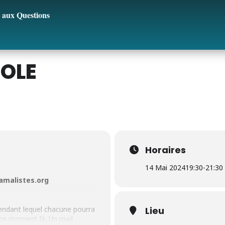
 aux Questions
ROLE
Horaires
14 Mai 2024
19:30
-
21:30
malistes.org
pendant lequel chacune pourra
Lieu
à ce moment-là. Un mail