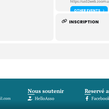
https://us02web.zoom.
sera transmis la veille du
OTHER EVENTS
 êtes toutes les
tes est demandé pour
INSCRIPTION
Nous soutenir
Reservé a
l.com
HelloAsso
Faceboo