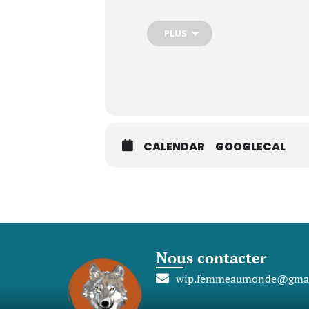
d’invitation sera envoyé puis le lien 
cercle.
Louves, Meute et Tanière – vous
PLUS
bienvenues !
Un minimum de 4 Femmes inscri
maintenir le cercle.
CALENDAR
GOOGLECAL
Nous contacter
wip.femmeaumonde@gmai