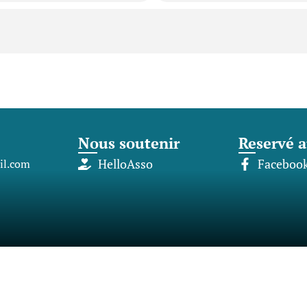
Nous soutenir
Reservé a
l.com
HelloAsso
Faceboo