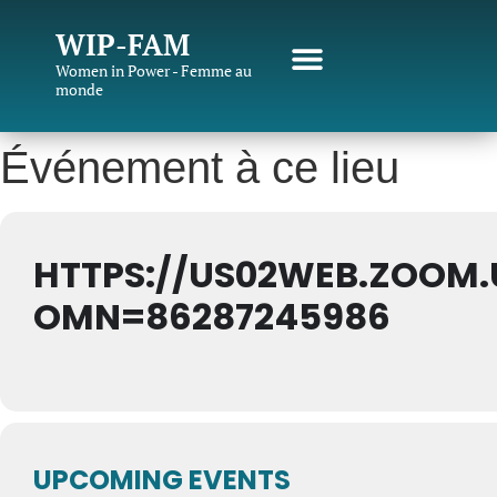
WIP-FAM
Women in Power - Femme au
monde
Événement à ce lieu
HTTPS://US02WEB.ZOOM.
OMN=86287245986
UPCOMING EVENTS